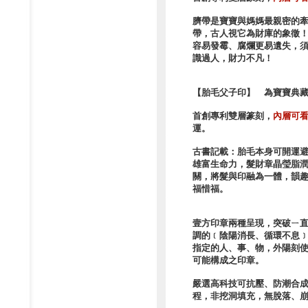
臍帶是寶寶與媽媽最親密的
帶，古人視它為財庫的象徵！
容易發霉、腐爛更易遺失，須
識過人，財力不凡！
【胎毛父子印】 為寶寶典
首創專利雙層篆刻，
內層可
運。
古書記載：胎毛本身可開運
雄富生命力，髮財章晶瑩脂
關，將髮與印融為一體，韻
福惜福。
壹方印章兩種呈現，突破ㄧ
調的﹝陰陽消長、循環不息
指定的人、事、物，外陽刻
可能構成之印章。
嚴選高科技可抗壓、防潮合成
程，非挖洞填充，無脫落、