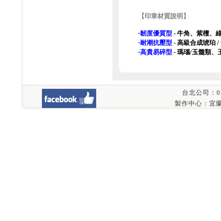
【印章材質說明】
‧韌度優質型
- 牛角、紫檀、
‧耐潮抗壓型
- 高級合成琥珀 
‧高貴易碎型
- 瑪瑙/玉髓類
台北公司：02-8
製作中心：宜蘭縣