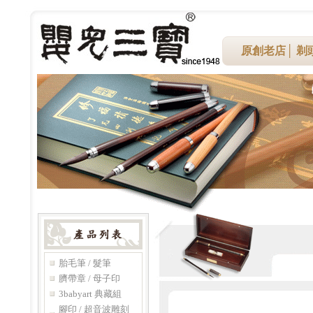
原創老店
│
剃
胎毛筆 / 髮筆
臍帶章 / 母子印
3babyart 典藏組
腳印 / 超音波雕刻