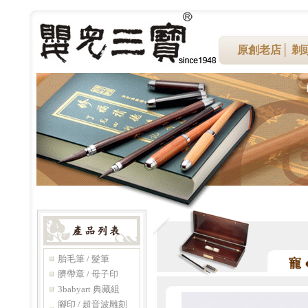
原創老店
│
剃
胎毛筆 / 髮筆
寵
臍帶章 / 母子印
3babyart 典藏組
腳印 / 超音波雕刻