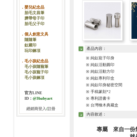
．嬰兒紀念品
胎毛文昌筆
臍帶母子印
胎毛父子印
．個人創意文具
隨隨筆
鈦藏印
產品內容：
玩印鍊項
純鈦寵子印身
※
．毛小孩紀念品
純鈦活動圓印
※
毛小孩隨寵筆
純鈦活動方印
※
毛小孩寵子印
毛小孩鍊項
純鈦專利印盒
※
純鈦印身秘密空間
※
手稿篆刻*2
※
官方LINE
ID：
@3babyart
專利證書卡
※
台灣檜木典藏盒
※
經銷商登入
/
註冊
內容敘述：
專屬 來自一份
就是要 