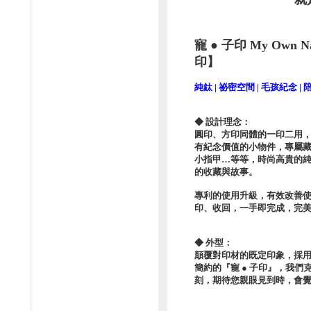
寵 ● 子印 My Own 
印】
純鈦 | 祕密空間 | 毛孩紀念 |
◆ 設計理念：
圓印、方印同體的一印二用
有紀念價值的小物件，專屬
小指甲…等等，時尚高貴的
的收藏與故事。
專利的使用升級，有效改善
印、收回，一手即完成，完
◆ 外型：
顛覆對印材的既定印象，採
簡約的『寵 ● 子印』，我
刻，期待您親眼見到時，會