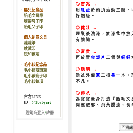
◎吉兆 →
．嬰兒紀念品
用
紅蛋
於頭頂滾動三圈，
胎毛文昌筆
好姻緣。
臍帶母子印
胎毛父子印
◎健壯 →
理髮後洗澡，於澡盆中放
．個人創意文具
有膽識。
隨隨筆
鈦藏印
◎富貴 →
玩印鍊項
再放置
金鎖片
二個與
銅錢
．毛小孩紀念品
◎聰明 →
毛小孩隨寵筆
澡盆外備
蔥
二根
書
一本，
毛小孩寵子印
不凡。
毛小孩鍊項
◎傳承 →
官方LINE
為寶寶量身打造『胎毛文
ID：
@3babyart
開運避邪、飛黃騰達、長
經銷商登入
/
註冊