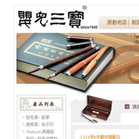
原創老店
│
剃
資
胎毛筆 / 髮筆
臍帶章 / 母子印
3babyart 典藏組
※
115年8月嬰兒理髮日
腳印 / 超音波雕刻