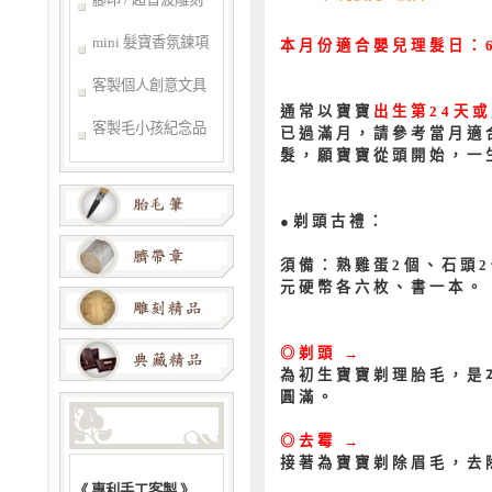
mini 髮寶香氛鍊項
本月份適合嬰兒理髮日：6.1
客製個人創意文具
通常以寶寶
出生第24天
客製毛小孩紀念品
已過滿月，請參考當月適
髮，願寶寶從頭開始，一
●剃頭古禮：
須備：熟雞蛋2個、石頭
元硬幣各六枚、書一本。
◎剃頭 →
為初生寶寶剃理胎毛，是
圓滿。
◎去霉 →
接著為寶寶剃除眉毛，去
《 專利手工客製 》