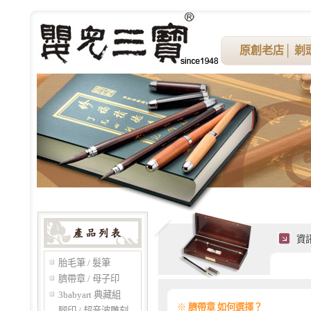
原創老店
│
剃
資
胎毛筆 / 髮筆
臍帶章 / 母子印
3babyart 典藏組
※
臍帶章 如何選擇？
腳印 / 超音波雕刻