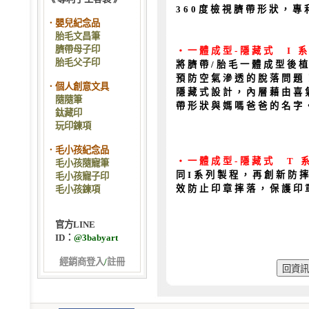
360度檢視臍帶形狀，
．嬰兒紀念品
胎毛文昌筆
臍帶母子印
‧一體成型-隱藏式 I 
胎毛父子印
將臍帶/胎毛一體成型後
預防空氣滲透的脫落問題
．個人創意文具
隱藏式設計，內層藉由喜
隨隨筆
帶形狀與媽嗎爸爸的名字
鈦藏印
玩印鍊項
．毛小孩紀念品
‧一體成型-隱藏式 T 
毛小孩隨寵筆
同I系列製程，再創新防
毛小孩寵子印
效防止印章摔落，保護印
毛小孩鍊項
官方LINE
ID：
@3babyart
經銷商登入
/
註冊