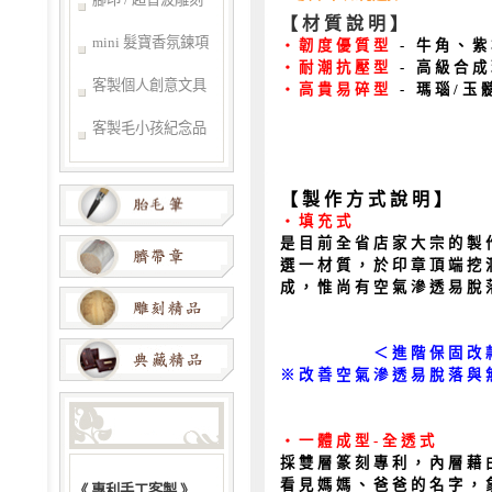
【材質說明】
mini 髮寶香氛鍊項
‧韌度優質型
- 牛角、
‧耐潮抗壓型
- 高級合成
客製個人創意文具
‧高貴易碎型
- 瑪瑙/
客製毛小孩紀念品
【製作方式說明】
‧填充式
是目前全省店家大宗的製
選一材質，於印章頂端挖
成，惟尚有空氣滲透易脫
＜進階保固改款 -
※改善空氣滲透易脫落與
‧一體成型-全透式
採雙層篆刻專利，內層藉
看見媽媽、爸爸的名字，
《 專利手工客製 》